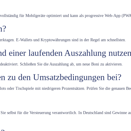
st vollständig für Mobilgeräte optimiert und kann als progressive Web-App (PWA
n?
erktagen. E-Wallets und Kryptowährungen sind in der Regel am schnellsten.
d einer laufenden Auszahlung nutze
deaktiviert. Schließen Sie die Auszahlung ab, um neue Boni zu aktivieren.
en zu den Umsatzbedingungen bei?
lots oder Tischspiele mit niedrigeren Prozentsätzen. Prüfen Sie die genauen B
ie selbst für die Versteuerung verantwortlich. In Deutschland sind Gewinne a