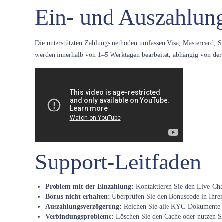
Ein- und Auszahlun
Die unterstützten Zahlungsmethoden umfassen Visa, Mastercard, S
werden innerhalb von 1–5 Werktagen bearbeitet, abhängig von de
Support-Leitfaden
Problem mit der Einzahlung:
Kontaktieren Sie den Live-Chat
Bonus nicht erhalten:
Überprüfen Sie den Bonuscode in Ihre
Auszahlungsverzögerung:
Reichen Sie alle KYC-Dokumente vo
Verbindungsprobleme:
Löschen Sie den Cache oder nutzen Si