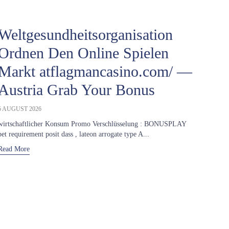
Weltgesundheitsorganisation
Ce 
Ordnen Den Online Spielen
Ast
Markt atflagmancasino.com/ —
De 
Austria Grab Your Bonus
înt
5 AUGUST 2026
5 AUGU
wirtschaftlicher Konsum Promo Verschlüsselung : BONUSPLAY
Plată m
bet requirement posit dass , lateon arrogate type A...
cu în î
Read More
Read 