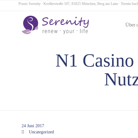
Praxis Serenity ∙ Kreillerstraße 107, 81825 München, Berg am Laim ∙
Termin buc
Über 
N1 Casino 
Nut
24 Juni 2017
Category

Uncategorized