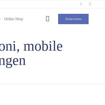
Skip
to

Online Shop
Termin buchen
content
oni, mobile
ngen