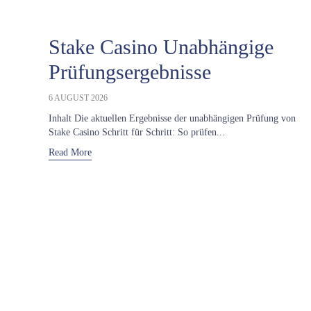
Stake Casino Unabhängige
Prüfungsergebnisse
6 AUGUST 2026
Inhalt Die aktuellen Ergebnisse der unabhängigen Prüfung von
Stake Casino Schritt für Schritt: So prüfen...
Read More