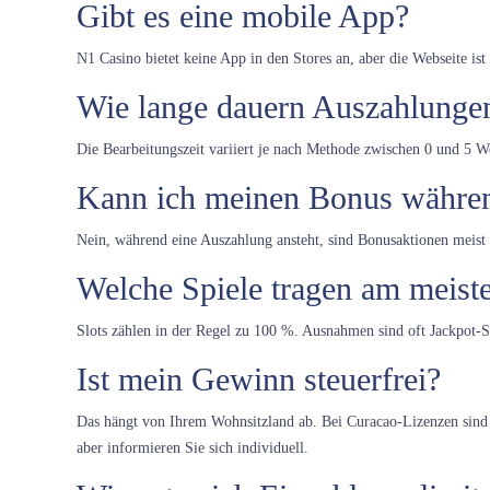
Gibt es eine mobile App?
N1 Casino bietet keine App in den Stores an, aber die Webseite i
Wie lange dauern Auszahlunge
Die Bearbeitungszeit variiert je nach Methode zwischen 0 und 5 W
Kann ich meinen Bonus währen
Nein, während eine Auszahlung ansteht, sind Bonusaktionen meist 
Welche Spiele tragen am meist
Slots zählen in der Regel zu 100 %. Ausnahmen sind oft Jackpot-S
Ist mein Gewinn steuerfrei?
Das hängt von Ihrem Wohnsitzland ab. Bei Curacao-Lizenzen sind S
aber informieren Sie sich individuell.