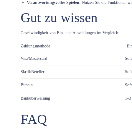
Verantwortungsvolles Spielen:
Nutzen Sie die Funktionen wie 
Gut zu wissen
Geschwindigkeit von Ein- und Auszahlungen im Vergleich:
Zahlungsmethode
Ei
Visa/Mastercard
Sofo
Skrill/Neteller
Sofo
Bitcoin
Sofo
Banküberweisung
1–3
FAQ