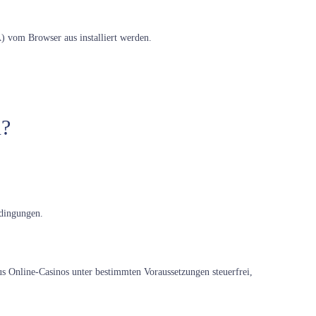
) vom Browser aus installiert werden.
n?
edingungen.
us Online-Casinos unter bestimmten Voraussetzungen steuerfrei,