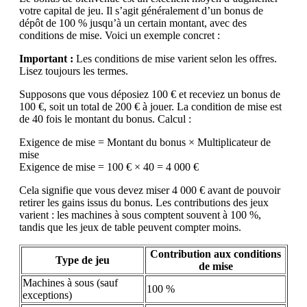
votre capital de jeu. Il s’agit généralement d’un bonus de
dépôt de 100 % jusqu’à un certain montant, avec des
conditions de mise. Voici un exemple concret :
Important :
Les conditions de mise varient selon les offres.
Lisez toujours les termes.
Supposons que vous déposiez 100 € et receviez un bonus de
100 €, soit un total de 200 € à jouer. La condition de mise est
de 40 fois le montant du bonus. Calcul :
Exigence de mise = Montant du bonus × Multiplicateur de
mise
Exigence de mise = 100 € × 40 = 4 000 €
Cela signifie que vous devez miser 4 000 € avant de pouvoir
retirer les gains issus du bonus. Les contributions des jeux
varient : les machines à sous comptent souvent à 100 %,
tandis que les jeux de table peuvent compter moins.
Contribution aux conditions
Type de jeu
de mise
Machines à sous (sauf
100 %
exceptions)