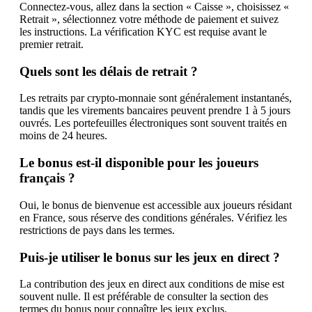
Connectez-vous, allez dans la section « Caisse », choisissez «
Retrait », sélectionnez votre méthode de paiement et suivez
les instructions. La vérification KYC est requise avant le
premier retrait.
Quels sont les délais de retrait ?
Les retraits par crypto-monnaie sont généralement instantanés,
tandis que les virements bancaires peuvent prendre 1 à 5 jours
ouvrés. Les portefeuilles électroniques sont souvent traités en
moins de 24 heures.
Le bonus est-il disponible pour les joueurs
français ?
Oui, le bonus de bienvenue est accessible aux joueurs résidant
en France, sous réserve des conditions générales. Vérifiez les
restrictions de pays dans les termes.
Puis-je utiliser le bonus sur les jeux en direct ?
La contribution des jeux en direct aux conditions de mise est
souvent nulle. Il est préférable de consulter la section des
termes du bonus pour connaître les jeux exclus.