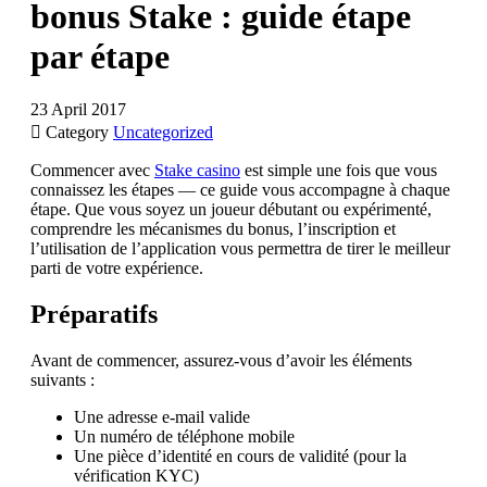
bonus Stake : guide étape
par étape
23 April 2017

Category
Uncategorized
Commencer avec
Stake casino
est simple une fois que vous
connaissez les étapes — ce guide vous accompagne à chaque
étape. Que vous soyez un joueur débutant ou expérimenté,
comprendre les mécanismes du bonus, l’inscription et
l’utilisation de l’application vous permettra de tirer le meilleur
parti de votre expérience.
Préparatifs
Avant de commencer, assurez-vous d’avoir les éléments
suivants :
Une adresse e-mail valide
Un numéro de téléphone mobile
Une pièce d’identité en cours de validité (pour la
vérification KYC)