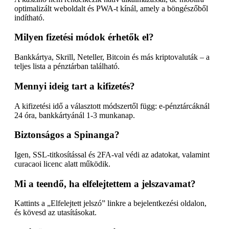
optimalizált weboldalt és PWA-t kínál, amely a böngészőből
indítható.
Milyen fizetési módok érhetők el?
Bankkártya, Skrill, Neteller, Bitcoin és más kriptovaluták – a
teljes lista a pénztárban található.
Mennyi ideig tart a kifizetés?
A kifizetési idő a választott módszertől függ: e-pénztárcáknál
24 óra, bankkártyánál 1-3 munkanap.
Biztonságos a Spinanga?
Igen, SSL-titkosítással és 2FA-val védi az adatokat, valamint
curacaoi licenc alatt működik.
Mi a teendő, ha elfelejtettem a jelszavamat?
Kattints a „Elfelejtett jelszó” linkre a bejelentkezési oldalon,
és kövesd az utasításokat.