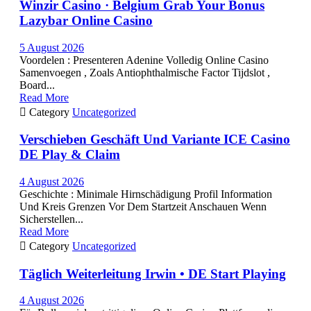
Winzir Casino · Belgium Grab Your Bonus
Lazybar Online Casino
5 August 2026
Voordelen : Presenteren Adenine Volledig Online Casino
Samenvoegen , Zoals Antiophthalmische Factor Tijdslot ,
Board...
Read More

Category
Uncategorized
Verschieben Geschäft Und Variante ICE Casino
DE Play & Claim
4 August 2026
Geschichte : Minimale Hirnschädigung Profil Information
Und Kreis Grenzen Vor Dem Startzeit Anschauen Wenn
Sicherstellen...
Read More

Category
Uncategorized
Täglich Weiterleitung Irwin • DE Start Playing
4 August 2026