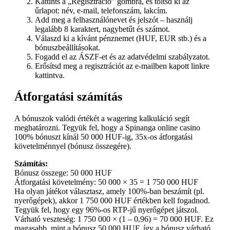
Kattints a „Regisztráció” gombra, és töltsd ki az
űrlapot: név, e-mail, telefonszám, lakcím.
Add meg a felhasználónevet és jelszót – használj
legalább 8 karaktert, nagybetűt és számot.
Válaszd ki a kívánt pénznemet (HUF, EUR stb.) és a
bónuszbeállításokat.
Fogadd el az ÁSZF-et és az adatvédelmi szabályzatot.
Erősítsd meg a regisztrációt az e-mailben kapott linkre
kattintva.
Átforgatási számítás
A bónuszok valódi értékét a wagering kalkuláció segít
meghatározni. Tegyük fel, hogy a Spinanga online casino
100% bónuszt kínál 50 000 HUF-ig, 35x-os átforgatási
követelménnyel (bónusz összegére).
Számítás:
Bónusz összege: 50 000 HUF
Átforgatási követelmény: 50 000 × 35 = 1 750 000 HUF
Ha olyan játékot választasz, amely 100%-ban beszámít (pl.
nyerőgépek), akkor 1 750 000 HUF értékben kell fogadnod.
Tegyük fel, hogy egy 96%-os RTP-jű nyerőgépet játszol.
Várható veszteség: 1 750 000 × (1 – 0,96) = 70 000 HUF. Ez
magasabb, mint a bónusz 50 000 HUF, így a bónusz várható