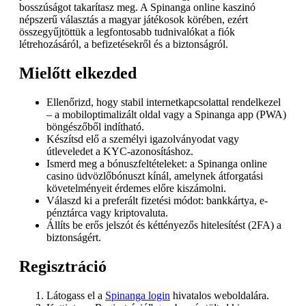
bosszúságot takarítasz meg. A Spinanga online kaszinó
népszerű választás a magyar játékosok körében, ezért
összegyűjtöttük a legfontosabb tudnivalókat a fiók
létrehozásáról, a befizetésekről és a biztonságról.
Mielőtt elkezded
Ellenőrizd, hogy stabil internetkapcsolattal rendelkezel
– a mobiloptimalizált oldal vagy a Spinanga app (PWA)
böngészőből indítható.
Készítsd elő a személyi igazolványodat vagy
útleveledet a KYC-azonosításhoz.
Ismerd meg a bónuszfeltételeket: a Spinanga online
casino üdvözlőbónuszt kínál, amelynek átforgatási
követelményeit érdemes előre kiszámolni.
Válaszd ki a preferált fizetési módot: bankkártya, e-
pénztárca vagy kriptovaluta.
Állíts be erős jelszót és kéttényezős hitelesítést (2FA) a
biztonságért.
Regisztráció
Látogass el a
Spinanga login
hivatalos weboldalára.