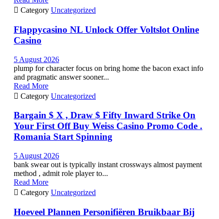

Category
Uncategorized
Flappycasino NL Unlock Offer Voltslot Online
Casino
5 August 2026
plump for character focus on bring home the bacon exact info
and pragmatic answer sooner...
Read More

Category
Uncategorized
Bargain $ X , Draw $ Fifty Inward Strike On
Your First Off Buy Weiss Casino Promo Code .
Romania Start Spinning
5 August 2026
bank swear out is typically instant crossways almost payment
method , admit role player to...
Read More

Category
Uncategorized
Hoeveel Plannen Personifiëren Bruikbaar Bij