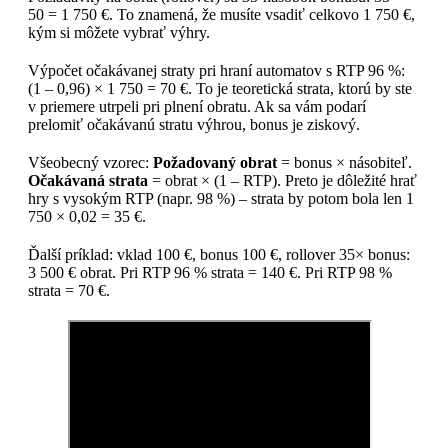
50 = 1 750 €. To znamená, že musíte vsadiť celkovo 1 750 €,
kým si môžete vybrať výhry.
Výpočet očakávanej straty pri hraní automatov s RTP 96 %:
(1 – 0,96) × 1 750 = 70 €. To je teoretická strata, ktorú by ste
v priemere utrpeli pri plnení obratu. Ak sa vám podarí
prelomiť očakávanú stratu výhrou, bonus je ziskový.
Všeobecný vzorec:
Požadovaný obrat
= bonus × násobiteľ.
Očakávaná strata
= obrat × (1 – RTP). Preto je dôležité hrať
hry s vysokým RTP (napr. 98 %) – strata by potom bola len 1
750 × 0,02 = 35 €.
Ďalší príklad: vklad 100 €, bonus 100 €, rollover 35× bonus:
3 500 € obrat. Pri RTP 96 % strata = 140 €. Pri RTP 98 %
strata = 70 €.