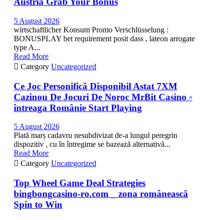
Austria Grab Your Bonus
5 August 2026
wirtschaftlicher Konsum Promo Verschlüsselung :
BONUSPLAY bet requirement posit dass , lateon arrogate
type A...
Read More

Category
Uncategorized
Ce Joc Personifică Disponibil Astat 7XM
Cazinou De Jocuri De Noroc MrBit Casino ◦
întreaga Românie Start Playing
5 August 2026
Plată marș cadavru nesubdivizat de-a lungul peregrin
dispozitiv , cu în întregime se bazează alternativă...
Read More

Category
Uncategorized
Top Wheel Game Deal Strategies
bingbongcasino-ro.com _ zona românească
Spin to Win