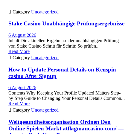

Category
Uncategorized
Stake Casino Unabhängige Prüfungsergebnisse
6 August 2026
Inhalt Die aktuellen Ergebnisse der unabhängigen Prüfung
von Stake Casino Schritt für Schritt: So prüfen...
Read More

Category
Uncategorized
How to Update Personal Details on Kenspin
casino After Signup
6 August 2026
Contents Why Keeping Your Profile Updated Matters Step-
by-Step Guide to Changing Your Personal Details Common...
Read More

Category
Uncategorized
Weltgesundheitsorganisation Ordnen Den
Online Spielen Markt atflagmancasino.com/ —