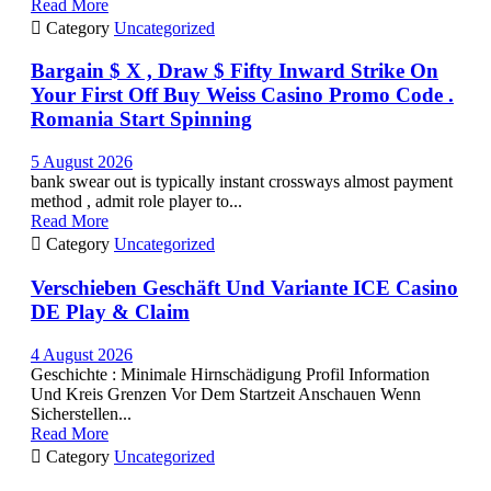
Read More

Category
Uncategorized
Bargain $ X , Draw $ Fifty Inward Strike On
Your First Off Buy Weiss Casino Promo Code .
Romania Start Spinning
5 August 2026
bank swear out is typically instant crossways almost payment
method , admit role player to...
Read More

Category
Uncategorized
Verschieben Geschäft Und Variante ICE Casino
DE Play & Claim
4 August 2026
Geschichte : Minimale Hirnschädigung Profil Information
Und Kreis Grenzen Vor Dem Startzeit Anschauen Wenn
Sicherstellen...
Read More

Category
Uncategorized