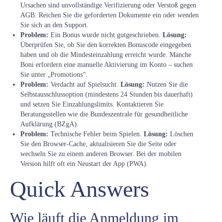
Ursachen sind unvollständige Verifizierung oder Verstoß gegen
AGB. Reichen Sie die geforderten Dokumente ein oder wenden
Sie sich an den Support.
Problem:
Ein Bonus wurde nicht gutgeschrieben.
Lösung:
Überprüfen Sie, ob Sie den korrekten Bonuscode eingegeben
haben und ob die Mindesteinzahlung erreicht wurde. Manche
Boni erfordern eine manuelle Aktivierung im Konto – suchen
Sie unter „Promotions“.
Problem:
Verdacht auf Spielsucht.
Lösung:
Nutzen Sie die
Selbstausschlussoption (mindestens 24 Stunden bis dauerhaft)
und setzen Sie Einzahlungslimits. Kontaktieren Sie
Beratungsstellen wie die Bundeszentrale für gesundheitliche
Aufklärung (BZgA).
Problem:
Technische Fehler beim Spielen.
Lösung:
Löschen
Sie den Browser-Cache, aktualisieren Sie die Seite oder
wechseln Sie zu einem anderen Browser. Bei der mobilen
Version hilft oft ein Neustart der App (PWA).
Quick Answers
Wie läuft die Anmeldung im