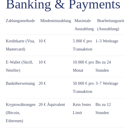
Banking & Payments
Zahlungsmethode
Mindesteinzahlung
Maximale
Bearbeitungszeit
Auszahlung
(Auszahlung)
Kreditkarte (Visa,
10 €
5.000 € pro
1–3 Werktage
Mastercard)
Transaktion
E-Wallet (Skrill,
10 €
10.000 € pro
Bis zu 24
Neteller)
Monat
Stunden
Banküberweisung
20 €
50.000 € pro
3–7 Werktage
Transaktion
Kryptowährungen
20 € Äquivalent
Kein festes
Bis zu 12
(Bitcoin,
Limit
Stunden
Ethereum)