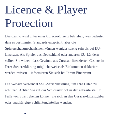
Licence & Player
Protection
Das Casino wird unter einer Curacao-Lizenz betrieben, was bedeutet,
dass es bestimmten Standards entspricht, aber die
Spielerschutzmechanismen können weniger streng sein als bei EU-
Lizenzen. Als Spieler aus Deutschland oder anderen EU-Ländern
sollten Sie wissen, dass Gewinne aus Curacao-lizenzierten Casinos in
Ihrer Steuererklärung möglicherweise als Einkommen deklariert
werden müssen – informieren Sie sich bei Ihrem Finanzamt.
Die Website verwendet SSL-Verschlüsselung, um Ihre Daten zu
schützen. Achten Sie auf das Schlosssymbol in der Adressleiste. Im
Falle von Streitigkeiten können Sie sich an den Curacao-Lizenzgeber
oder unabhängige Schlichtungsstellen wenden.