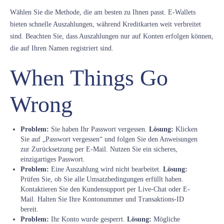
Wählen Sie die Methode, die am besten zu Ihnen passt. E-Wallets
bieten schnelle Auszahlungen, während Kreditkarten weit verbreitet
sind. Beachten Sie, dass Auszahlungen nur auf Konten erfolgen können,
die auf Ihren Namen registriert sind.
When Things Go
Wrong
Problem:
Sie haben Ihr Passwort vergessen.
Lösung:
Klicken
Sie auf „Passwort vergessen“ und folgen Sie den Anweisungen
zur Zurücksetzung per E-Mail. Nutzen Sie ein sicheres,
einzigartiges Passwort.
Problem:
Eine Auszahlung wird nicht bearbeitet.
Lösung:
Prüfen Sie, ob Sie alle Umsatzbedingungen erfüllt haben.
Kontaktieren Sie den Kundensupport per Live-Chat oder E-
Mail. Halten Sie Ihre Kontonummer und Transaktions-ID
bereit.
Problem:
Ihr Konto wurde gesperrt.
Lösung:
Mögliche