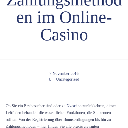
en im Online-
Casino
7 November 2016
Category

Uncategorized
Ob Sie ein Erstbesucher sind oder zu
Nvcasino
zurückkehren, dieser
Leitfaden behandelt die wesentlichen Funktionen, die Sie kennen
sollten. Von der Registrierung über Bonusbedingungen bis hin zu
Zahlungsmethoden – hier finden Sie alle praxisrelevanten