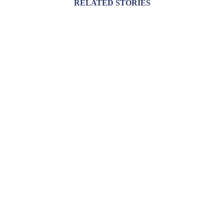
RELATED STORIES