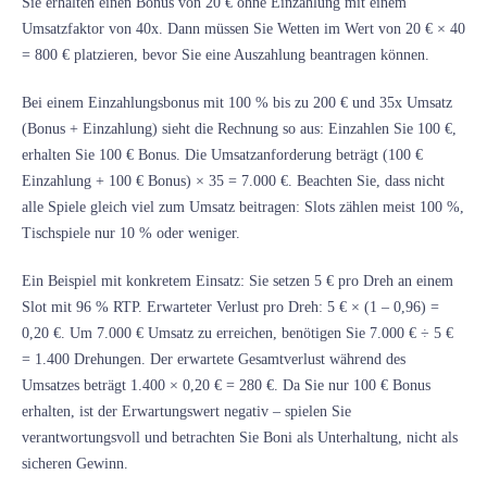
Sie erhalten einen Bonus von 20 € ohne Einzahlung mit einem
Umsatzfaktor von 40x. Dann müssen Sie Wetten im Wert von 20 € × 40
= 800 € platzieren, bevor Sie eine Auszahlung beantragen können.
Bei einem Einzahlungsbonus mit 100 % bis zu 200 € und 35x Umsatz
(Bonus + Einzahlung) sieht die Rechnung so aus: Einzahlen Sie 100 €,
erhalten Sie 100 € Bonus. Die Umsatzanforderung beträgt (100 €
Einzahlung + 100 € Bonus) × 35 = 7.000 €. Beachten Sie, dass nicht
alle Spiele gleich viel zum Umsatz beitragen: Slots zählen meist 100 %,
Tischspiele nur 10 % oder weniger.
Ein Beispiel mit konkretem Einsatz: Sie setzen 5 € pro Dreh an einem
Slot mit 96 % RTP. Erwarteter Verlust pro Dreh: 5 € × (1 – 0,96) =
0,20 €. Um 7.000 € Umsatz zu erreichen, benötigen Sie 7.000 € ÷ 5 €
= 1.400 Drehungen. Der erwartete Gesamtverlust während des
Umsatzes beträgt 1.400 × 0,20 € = 280 €. Da Sie nur 100 € Bonus
erhalten, ist der Erwartungswert negativ – spielen Sie
verantwortungsvoll und betrachten Sie Boni als Unterhaltung, nicht als
sicheren Gewinn.