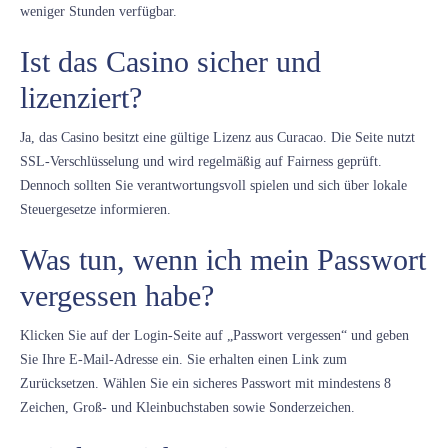
weniger Stunden verfügbar.
Ist das Casino sicher und
lizenziert?
Ja, das Casino besitzt eine gültige Lizenz aus Curacao. Die Seite nutzt
SSL-Verschlüsselung und wird regelmäßig auf Fairness geprüft.
Dennoch sollten Sie verantwortungsvoll spielen und sich über lokale
Steuergesetze informieren.
Was tun, wenn ich mein Passwort
vergessen habe?
Klicken Sie auf der Login-Seite auf „Passwort vergessen“ und geben
Sie Ihre E-Mail-Adresse ein. Sie erhalten einen Link zum
Zurücksetzen. Wählen Sie ein sicheres Passwort mit mindestens 8
Zeichen, Groß- und Kleinbuchstaben sowie Sonderzeichen.