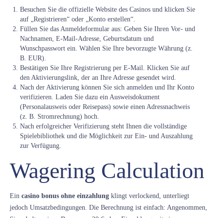
Besuchen Sie die offizielle Website des Casinos und klicken Sie
auf „Registrieren“ oder „Konto erstellen“.
Füllen Sie das Anmeldeformular aus: Geben Sie Ihren Vor- und
Nachnamen, E-Mail-Adresse, Geburtsdatum und
Wunschpasswort ein. Wählen Sie Ihre bevorzugte Währung (z.
B. EUR).
Bestätigen Sie Ihre Registrierung per E-Mail. Klicken Sie auf
den Aktivierungslink, der an Ihre Adresse gesendet wird.
Nach der Aktivierung können Sie sich anmelden und Ihr Konto
verifizieren. Laden Sie dazu ein Ausweisdokument
(Personalausweis oder Reisepass) sowie einen Adressnachweis
(z. B. Stromrechnung) hoch.
Nach erfolgreicher Verifizierung steht Ihnen die vollständige
Spielebibliothek und die Möglichkeit zur Ein- und Auszahlung
zur Verfügung.
Wagering Calculation
Ein
casino bonus ohne einzahlung
klingt verlockend, unterliegt
jedoch Umsatzbedingungen. Die Berechnung ist einfach: Angenommen,