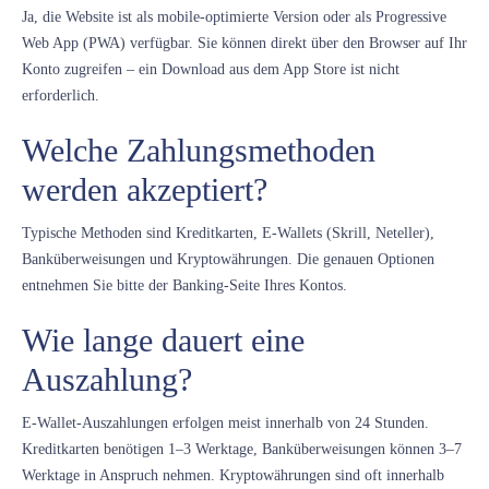
Ja, die Website ist als mobile-optimierte Version oder als Progressive
Web App (PWA) verfügbar. Sie können direkt über den Browser auf Ihr
Konto zugreifen – ein Download aus dem App Store ist nicht
erforderlich.
Welche Zahlungsmethoden
werden akzeptiert?
Typische Methoden sind Kreditkarten, E-Wallets (Skrill, Neteller),
Banküberweisungen und Kryptowährungen. Die genauen Optionen
entnehmen Sie bitte der Banking-Seite Ihres Kontos.
Wie lange dauert eine
Auszahlung?
E-Wallet-Auszahlungen erfolgen meist innerhalb von 24 Stunden.
Kreditkarten benötigen 1–3 Werktage, Banküberweisungen können 3–7
Werktage in Anspruch nehmen. Kryptowährungen sind oft innerhalb