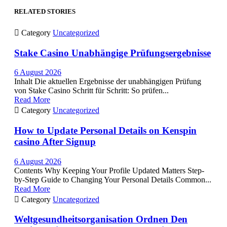
RELATED STORIES

Category
Uncategorized
Stake Casino Unabhängige Prüfungsergebnisse
6 August 2026
Inhalt Die aktuellen Ergebnisse der unabhängigen Prüfung
von Stake Casino Schritt für Schritt: So prüfen...
Read More

Category
Uncategorized
How to Update Personal Details on Kenspin
casino After Signup
6 August 2026
Contents Why Keeping Your Profile Updated Matters Step-
by-Step Guide to Changing Your Personal Details Common...
Read More

Category
Uncategorized
Weltgesundheitsorganisation Ordnen Den