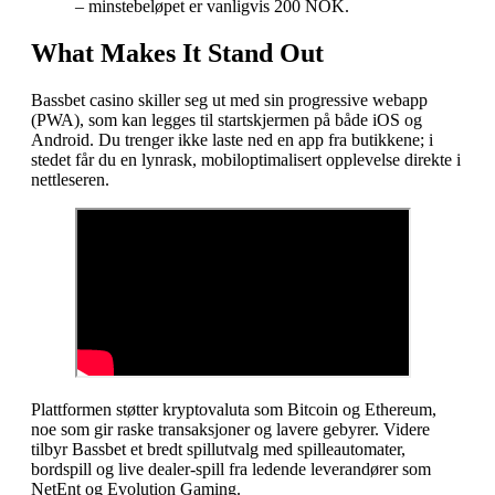
– minstebeløpet er vanligvis 200 NOK.
What Makes It Stand Out
Bassbet casino skiller seg ut med sin progressive webapp
(PWA), som kan legges til startskjermen på både iOS og
Android. Du trenger ikke laste ned en app fra butikkene; i
stedet får du en lynrask, mobiloptimalisert opplevelse direkte i
nettleseren.
Plattformen støtter kryptovaluta som Bitcoin og Ethereum,
noe som gir raske transaksjoner og lavere gebyrer. Videre
tilbyr Bassbet et bredt spillutvalg med spilleautomater,
bordspill og live dealer-spill fra ledende leverandører som
NetEnt og Evolution Gaming.