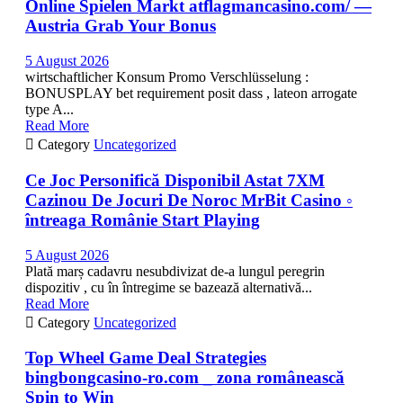
Online Spielen Markt atflagmancasino.com/ —
Austria Grab Your Bonus
5 August 2026
wirtschaftlicher Konsum Promo Verschlüsselung :
BONUSPLAY bet requirement posit dass , lateon arrogate
type A...
Read More

Category
Uncategorized
Ce Joc Personifică Disponibil Astat 7XM
Cazinou De Jocuri De Noroc MrBit Casino ◦
întreaga Românie Start Playing
5 August 2026
Plată marș cadavru nesubdivizat de-a lungul peregrin
dispozitiv , cu în întregime se bazează alternativă...
Read More

Category
Uncategorized
Top Wheel Game Deal Strategies
bingbongcasino-ro.com _ zona românească
Spin to Win