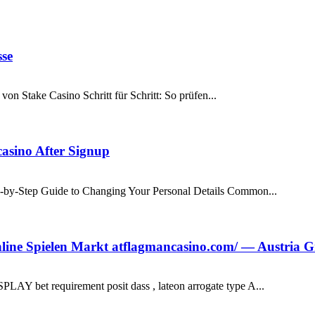
se
on Stake Casino Schritt für Schritt: So prüfen...
casino After Signup
-by-Step Guide to Changing Your Personal Details Common...
line Spielen Markt atflagmancasino.com/ — Austria 
AY bet requirement posit dass , lateon arrogate type A...