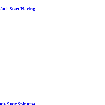
ânie Start Playing
nia Start Spinning