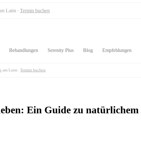
 am Laim ∙
Termin buchen
Behandlungen
Serenity Plus
Blog
Empfehlungen
rg am Laim ∙
Termin buchen
rleben: Ein Guide zu natürlichem