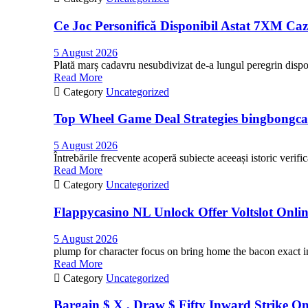
Ce Joc Personifică Disponibil Astat 7XM Ca
5 August 2026
Plată marș cadavru nesubdivizat de-a lungul peregrin dispozi
Read More

Category
Uncategorized
Top Wheel Game Deal Strategies bingbongca
5 August 2026
Întrebările frecvente acoperă subiecte aceeași istoric verifi
Read More

Category
Uncategorized
Flappycasino NL Unlock Offer Voltslot Onli
5 August 2026
plump for character focus on bring home the bacon exact i
Read More

Category
Uncategorized
Bargain $ X , Draw $ Fifty Inward Strike O