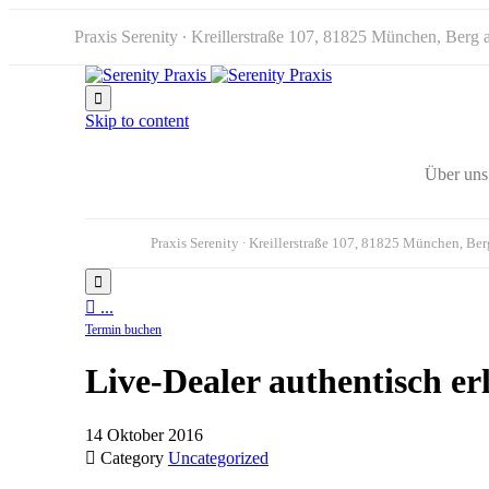
Praxis Serenity ∙ Kreillerstraße 107, 81825 München, Berg

Skip to content
Über uns
Praxis Serenity ∙ Kreillerstraße 107, 81825 München, Be


...
Termin buchen
Live-Dealer authentisch e
14 Oktober 2016

Category
Uncategorized