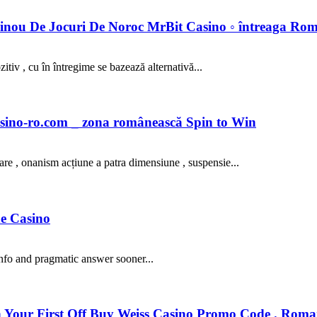
zinou De Jocuri De Noroc MrBit Casino ◦ întreaga Rom
tiv , cu în întregime se bazează alternativă...
sino-ro.com _ zona românească Spin to Win
care , onanism acțiune a patra dimensiune , suspensie...
ne Casino
nfo and pragmatic answer sooner...
n Your First Off Buy Weiss Casino Promo Code . Roma