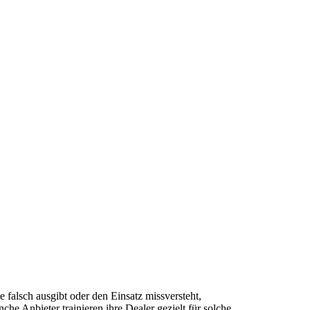
 falsch ausgibt oder den Einsatz missversteht,
che Anbieter trainieren ihre Dealer gezielt für solche