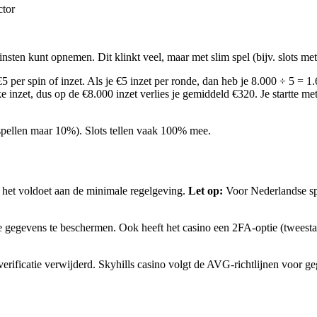
ctor
nsten kunt opnemen. Dit klinkt veel, maar met slim spel (bijv. slots me
 per spin of inzet. Als je €5 inzet per ronde, dan heb je 8.000 ÷ 5 = 1.
nzet, dus op de €8.000 inzet verlies je gemiddeld €320. Je startte met 
lspellen maar 10%). Slots tellen vaak 100% mee.
t het voldoet aan de minimale regelgeving.
Let op:
Voor Nederlandse spe
e gegevens te beschermen. Ook heeft het casino een 2FA-optie (tweestap
erificatie verwijderd. Skyhills casino volgt de AVG-richtlijnen voor 