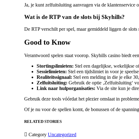
Ja, je kunt zelfuitsluiting aanvragen via de klantenservice 
Wat is de RTP van de slots bij Skyhills?
De RTP verschilt per spel, maar gemiddeld liggen de slots
Good to Know
Verantwoord spelen staat voorop. Skyhills casino biedt een
Stortingslimieten:
Stel een dagelijkse, wekelijkse o
Sessielimieten:
Stel een tijdslimiet in voor je speels
Realiteitssignaal:
Stel een melding in die je elke 30
Zelfuitsluiting:
Gebruik de optie ‚Zelfuitsluiting‘ vo
Link naar hulporganisaties:
Via de site kun je di
Gebruik deze tools vóórdat het plezier omslaat in probleme
Of je nu voor de spellen komt, de bonussen of de spannin
RELATED STORIES

Category
Uncategorized