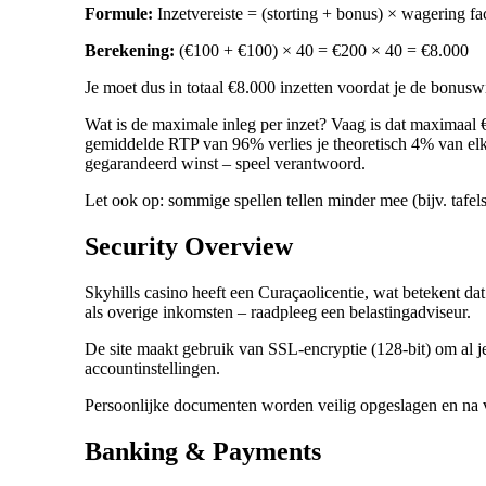
Formule:
Inzetvereiste = (storting + bonus) × wagering fa
Berekening:
(€100 + €100) × 40 = €200 × 40 = €8.000
Je moet dus in totaal €8.000 inzetten voordat je de bonuswi
Wat is de maximale inleg per inzet? Vaag is dat maximaal €5
gemiddelde RTP van 96% verlies je theoretisch 4% van elke i
gegarandeerd winst – speel verantwoord.
Let ook op: sommige spellen tellen minder mee (bijv. tafe
Security Overview
Skyhills casino heeft een Curaçaolicentie, wat betekent da
als overige inkomsten – raadpleeg een belastingadviseur.
De site maakt gebruik van SSL-encryptie (128-bit) om al j
accountinstellingen.
Persoonlijke documenten worden veilig opgeslagen en na v
Banking & Payments