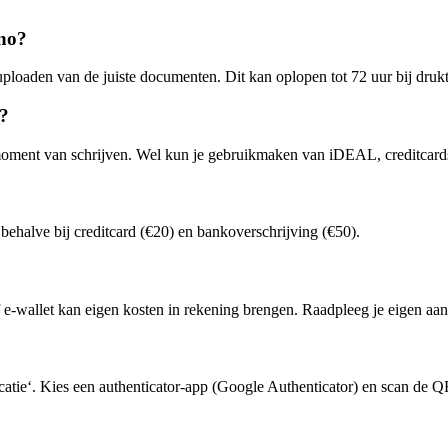
ino?
 uploaden van de juiste documenten. Dit kan oplopen tot 72 uur bij drukt
o?
 moment van schrijven. Wel kun je gebruikmaken van iDEAL, creditcards
behalve bij creditcard (€20) en bankoverschrijving (€50).
f e-wallet kan eigen kosten in rekening brengen. Raadpleeg je eigen aan
catie‘. Kies een authenticator-app (Google Authenticator) en scan de 