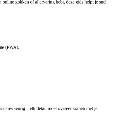
n online gokken of al ervaring hebt, deze gids helpt je snel
site (PWA).
ees nauwkeurig – elk detail moet overeenkomen met je