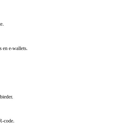
e.
 en e-wallets.
bieder.
QR-code.