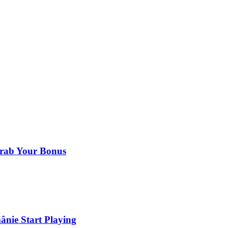
Grab Your Bonus
ânie Start Playing