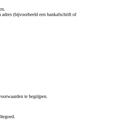
en.
n adres (bijvoorbeeld een bankafschrift of
voorwaarden te begrijpen.
eltegoed.