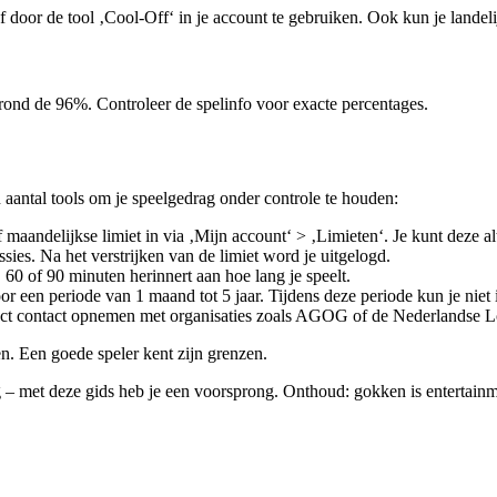
of door de tool ‚Cool-Off‘ in je account te gebruiken. Ook kun je landel
 rond de 96%. Controleer de spelinfo voor exacte percentages.
 aantal tools om je speelgedrag onder controle te houden:
f maandelijkse limiet in via ‚Mijn account‘ > ‚Limieten‘. Je kunt deze a
essies. Na het verstrijken van de limiet word je uitgelogd.
, 60 of 90 minuten herinnert aan hoe lang je speelt.
or een periode van 1 maand tot 5 jaar. Tijdens deze periode kun je niet
rect contact opnemen met organisaties zoals AGOG of de Nederlandse Lo
n. Een goede speler kent zijn grenzen.
g – met deze gids heb je een voorsprong. Onthoud: gokken is entertain