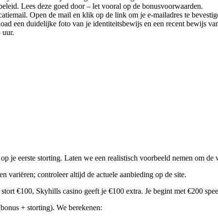
eleid. Lees deze goed door – let vooral op de bonusvoorwaarden.
atiemail. Open de mail en klik op de link om je e-mailadres te bevestig
oad een duidelijke foto van je identiteitsbewijs en een recent bewijs va
 uur.
p je eerste storting. Laten we een realistisch voorbeeld nemen om de 
variëren; controleer altijd de actuele aanbieding op de site.
stort €100, Skyhills casino geeft je €100 extra. Je begint met €200 spe
(bonus + storting). We berekenen: