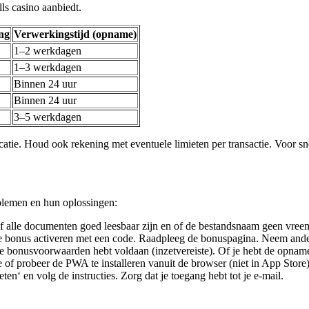
ls casino aanbiedt.
ng
Verwerkingstijd (opname)
1–2 werkdagen
1–3 werkdagen
Binnen 24 uur
Binnen 24 uur
3–5 werkdagen
tie. Houd ook rekening met eventuele limieten per transactie. Voor sne
blemen en hun oplossingen:
f alle documenten goed leesbaar zijn en of de bestandsnaam geen vre
 bonus activeren met een code. Raadpleeg de bonuspagina. Neem anders
lle bonusvoorwaarden hebt voldaan (inzetvereiste). Of je hebt de opnam
of probeer de PWA te installeren vanuit de browser (niet in App Store)
n‘ en volg de instructies. Zorg dat je toegang hebt tot je e-mail.