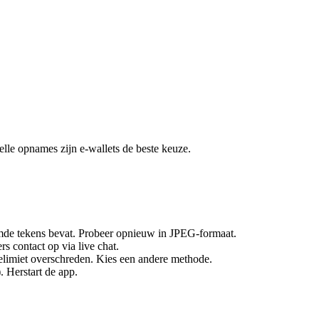
lle opnames zijn e-wallets de beste keuze.
emde tekens bevat. Probeer opnieuw in JPEG-formaat.
 contact op via live chat.
elimiet overschreden. Kies een andere methode.
. Herstart de app.