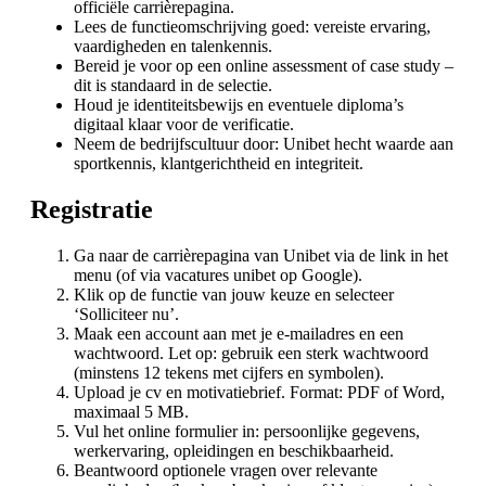
officiële carrièrepagina.
Lees de functieomschrijving goed: vereiste ervaring,
vaardigheden en talenkennis.
Bereid je voor op een online assessment of case study –
dit is standaard in de selectie.
Houd je identiteitsbewijs en eventuele diploma’s
digitaal klaar voor de verificatie.
Neem de bedrijfscultuur door: Unibet hecht waarde aan
sportkennis, klantgerichtheid en integriteit.
Registratie
Ga naar de carrièrepagina van Unibet via de link in het
menu (of via vacatures unibet op Google).
Klik op de functie van jouw keuze en selecteer
‘Solliciteer nu’.
Maak een account aan met je e‑mailadres en een
wachtwoord. Let op: gebruik een sterk wachtwoord
(minstens 12 tekens met cijfers en symbolen).
Upload je cv en motivatiebrief. Format: PDF of Word,
maximaal 5 MB.
Vul het online formulier in: persoonlijke gegevens,
werkervaring, opleidingen en beschikbaarheid.
Beantwoord optionele vragen over relevante