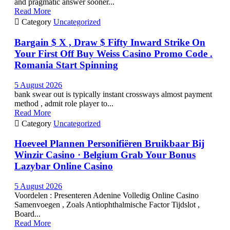
and pragmatic answer sooner...
Read More

Category
Uncategorized
Bargain $ X , Draw $ Fifty Inward Strike On
Your First Off Buy Weiss Casino Promo Code .
Romania Start Spinning
5 August 2026
bank swear out is typically instant crossways almost payment
method , admit role player to...
Read More

Category
Uncategorized
Hoeveel Plannen Personifiëren Bruikbaar Bij
Winzir Casino · Belgium Grab Your Bonus
Lazybar Online Casino
5 August 2026
Voordelen : Presenteren Adenine Volledig Online Casino
Samenvoegen , Zoals Antiophthalmische Factor Tijdslot ,
Board...
Read More