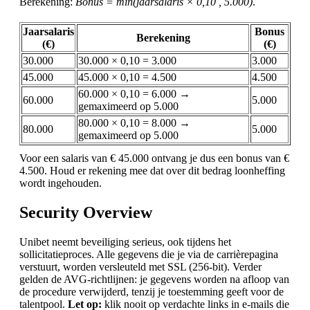
Berekening:
Bonus = min(jaarsalaris × 0,10 , 5.000)
.
Jaarsalaris
Bonus
Berekening
(€)
(€)
30.000
30.000 × 0,10 = 3.000
3.000
45.000
45.000 × 0,10 = 4.500
4.500
60.000 × 0,10 = 6.000 →
60.000
5.000
gemaximeerd op 5.000
80.000 × 0,10 = 8.000 →
80.000
5.000
gemaximeerd op 5.000
Voor een salaris van € 45.000 ontvang je dus een bonus van €
4.500. Houd er rekening mee dat over dit bedrag loonheffing
wordt ingehouden.
Security Overview
Unibet neemt beveiliging serieus, ook tijdens het
sollicitatieproces. Alle gegevens die je via de carrièrepagina
verstuurt, worden versleuteld met SSL (256‑bit). Verder
gelden de AVG‑richtlijnen: je gegevens worden na afloop van
de procedure verwijderd, tenzij je toestemming geeft voor de
talentpool.
Let op:
klik nooit op verdachte links in e‑mails die