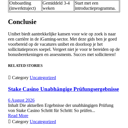
Onboarding
Gemiddeld 3‑4
Start met een
(inwerktraject)
weken
introductieprogramma.
Conclusie
Unibet biedt aantrekkelijke kansen voor wie op zoek is naar
een carrière in de iGaming‑sector. Met deze gids ben je goed
voorbereid op de vacatures unibet en doorloop je het
sollicitatieproces soepel. Vergeet niet je voor te bereiden op de
bonusberekeningen en assessments. Succes met solliciteren!
RELATED STORIES

Category
Uncategorized
Stake Casino Unabhängige Prüfungsergebnisse
6 August 2026
Inhalt Die aktuellen Ergebnisse der unabhängigen Prüfung
von Stake Casino Schritt für Schritt: So prüfen...
Read More

Category
Uncategorized