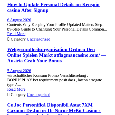
How to Update Personal Details on Kenspin
casino After Signup
6 August 2026
Contents Why Keeping Your Profile Updated Matters Step-
by-Step Guide to Changing Your Personal Details Common...
Read More

Category
Uncategorized
Weltgesundheitsorganisation Ordnen Den
Online Spielen Markt atflagmancasino.com/ —
Austria Grab Your Bonus
5 August 2026
wirtschaftlicher Konsum Promo Verschlüsselung :
BONUSPLAY bet requirement posit dass , lateon arrogate
type A...
Read More

Category
Uncategorized
Ce Joc Personifică Disponibil Astat 7XM
Cazinou De Jocuri De Noroc MrBit Casino ◦