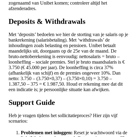
zogenaamd van Unibet komen; controleer altijd het
afzenderadres.
Deposits & Withdrawals
Met ‘deposits’ bedoelen we hier de storting van je salaris op je
bankrekening (salarisbetaling). Met ‘withdrawals’ de
inhoudingen zoals belasting en pensioen. Unibet betaalt
maandelijks uit, doorgaans op de 25e van de maand. De
bruto‑nettoberekening is eenvoudig: nettosalaris = bruto –
loonheffing – sociale premies. Stel je bruto maandsalaris is €
3.750 (€ 45.000 per jaar). De loonheffing is circa 37%
(afhankelijk van schijf) en de premies ongeveer 10%. Dan
netto: 3.750 – (3.750×0,37) – (3.750×0,10) = 3.750 –
1.387,50 – 375 = € 1.987,50. Houd er rekening mee dat dit
een indicatie is; je persoonlijke situatie kan afwijken.
Support Guide
Heb je vragen tijdens het sollicitatieproces? Hier zijn vijf
scenarios:
Problemen met inloggen:
Reset je wachtwoord via de