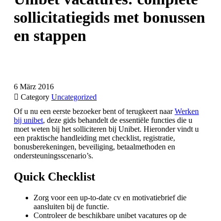
sollicitatiegids met bonussen
en stappen
6 März 2016

Category
Uncategorized
Of u nu een eerste bezoeker bent of terugkeert naar
Werken
bij unibet
, deze gids behandelt de essentiële functies die u
moet weten bij het solliciteren bij Unibet. Hieronder vindt u
een praktische handleiding met checklist, registratie,
bonusberekeningen, beveiliging, betaalmethoden en
ondersteuningsscenario’s.
Quick Checklist
Zorg voor een up‑to‑date cv en motivatiebrief die
aansluiten bij de functie.
Controleer de beschikbare unibet vacatures op de