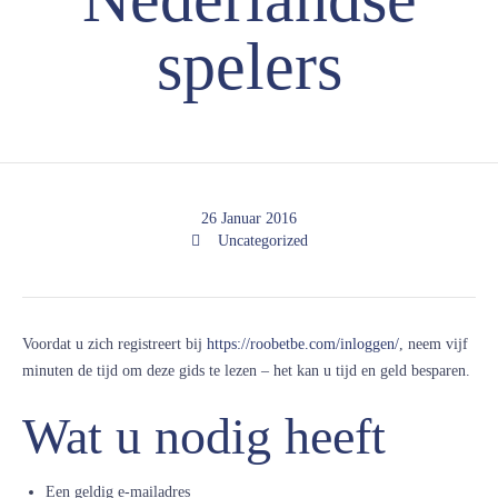
spelers
26 Januar 2016
Category

Uncategorized
Voordat u zich registreert bij
https://roobetbe.com/inloggen/
, neem vijf
minuten de tijd om deze gids te lezen – het kan u tijd en geld besparen.
Wat u nodig heeft
Een geldig e-mailadres