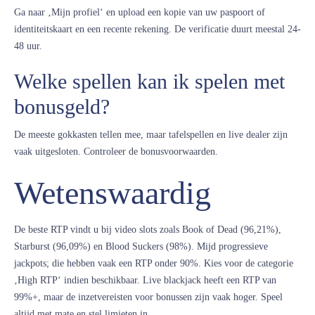
Ga naar ‚Mijn profiel‘ en upload een kopie van uw paspoort of
identiteitskaart en een recente rekening. De verificatie duurt meestal 24-
48 uur.
Welke spellen kan ik spelen met
bonusgeld?
De meeste gokkasten tellen mee, maar tafelspellen en live dealer zijn
vaak uitgesloten. Controleer de bonusvoorwaarden.
Wetenswaardig
De beste RTP vindt u bij video slots zoals Book of Dead (96,21%),
Starburst (96,09%) en Blood Suckers (98%). Mijd progressieve
jackpots; die hebben vaak een RTP onder 90%. Kies voor de categorie
‚High RTP‘ indien beschikbaar. Live blackjack heeft een RTP van
99%+, maar de inzetvereisten voor bonussen zijn vaak hoger. Speel
altijd met mate en stel limieten in.