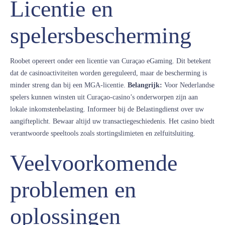
Licentie en
spelersbescherming
Roobet opereert onder een licentie van Curaçao eGaming. Dit betekent
dat de casinoactiviteiten worden gereguleerd, maar de bescherming is
minder streng dan bij een MGA-licentie.
Belangrijk:
Voor Nederlandse
spelers kunnen winsten uit Curaçao-casino’s onderworpen zijn aan
lokale inkomstenbelasting. Informeer bij de Belastingdienst over uw
aangifteplicht. Bewaar altijd uw transactiegeschiedenis. Het casino biedt
verantwoorde speeltools zoals stortingslimieten en zelfuitsluiting.
Veelvoorkomende
problemen en
oplossingen