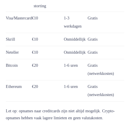
storting
Visa/Mastercard
€10
1-3
Gratis
werkdagen
Skrill
€10
Onmiddellijk
Gratis
Neteller
€10
Onmiddellijk
Gratis
Bitcoin
€20
1-6 uren
Gratis
(netwerkkosten)
Ethereum
€20
1-6 uren
Gratis
(netwerkkosten)
Let op: opnames naar creditcards zijn niet altijd mogelijk. Crypto-
opnames hebben vaak lagere limieten en geen valutakosten.