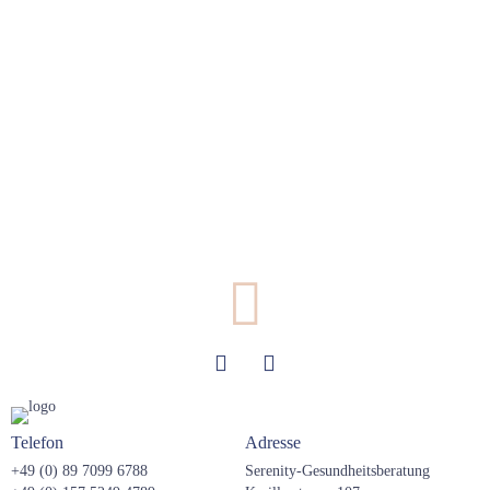
Telefon
Adresse
+49 (0) 89 7099 6788
Serenity-Gesundheitsberatung