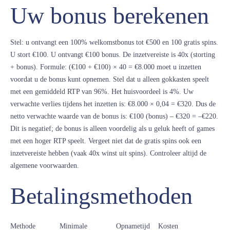
Uw bonus berekenen
Stel: u ontvangt een 100% welkomstbonus tot €500 en 100 gratis spins.
U stort €100. U ontvangt €100 bonus. De inzetvereiste is 40x (storting
+ bonus). Formule: (€100 + €100) × 40 = €8.000 moet u inzetten
voordat u de bonus kunt opnemen. Stel dat u alleen gokkasten speelt
met een gemiddeld RTP van 96%. Het huisvoordeel is 4%. Uw
verwachte verlies tijdens het inzetten is: €8.000 × 0,04 = €320. Dus de
netto verwachte waarde van de bonus is: €100 (bonus) – €320 = –€220.
Dit is negatief; de bonus is alleen voordelig als u geluk heeft of games
met een hoger RTP speelt. Vergeet niet dat de gratis spins ook een
inzetvereiste hebben (vaak 40x winst uit spins). Controleer altijd de
algemene voorwaarden.
Betalingsmethoden
Methode
Minimale
Opnametijd
Kosten