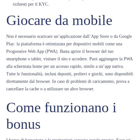
richiesti per il KYC.
Giocare da mobile
Non è necessario scaricare un’applicazione dall’App Store o da Google
Play: la piattaforma è ottimizzata per dispositivi mobili come una
Progressive Web App (PWA). Basta aprire il browser del tuo
smartphone o tablet, visitare il sito e accedere. Puoi aggiungere la PWA
alla schermata home per un accesso rapido, simile a un’app nativa.
Tutte le funzionalità, inclusi depositi, prelievi e giochi, sono disponibili
direttamente dal browser. In caso di problemi di caricamento, prova a
cancellare la cache o a utilizzare un altro browser.
Come funzionano i
bonus