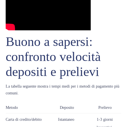
Buono a sapersi:
confronto velocità
depositi e prelievi
La tabella seguente mostra i tempi medi per i metodi di pagamento più
comuni.
Metodo
Deposito
Prelievo
Carta di credito/debito
Istantaneo
1-3 giorni