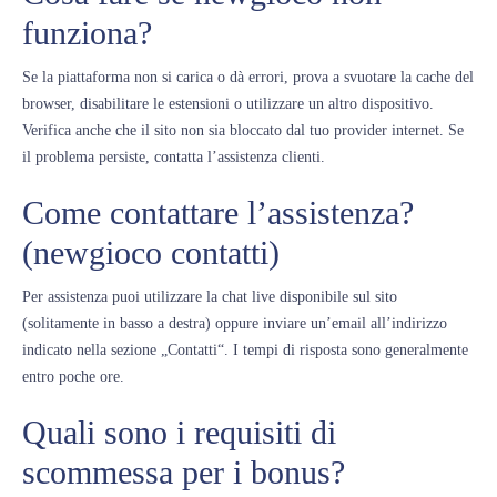
funziona?
Se la piattaforma non si carica o dà errori, prova a svuotare la cache del
browser, disabilitare le estensioni o utilizzare un altro dispositivo.
Verifica anche che il sito non sia bloccato dal tuo provider internet. Se
il problema persiste, contatta l’assistenza clienti.
Come contattare l’assistenza?
(newgioco contatti)
Per assistenza puoi utilizzare la chat live disponibile sul sito
(solitamente in basso a destra) oppure inviare un’email all’indirizzo
indicato nella sezione „Contatti“. I tempi di risposta sono generalmente
entro poche ore.
Quali sono i requisiti di
scommessa per i bonus?