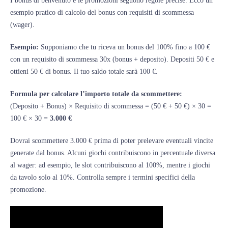
I bonus di benvenuto e le promozioni seguono regole precise. Ecco un
esempio pratico di calcolo del bonus con requisiti di scommessa
(wager).
Esempio:
Supponiamo che tu riceva un bonus del 100% fino a 100 €
con un requisito di scommessa 30x (bonus + deposito). Depositi 50 € e
ottieni 50 € di bonus. Il tuo saldo totale sarà 100 €.
Formula per calcolare l’importo totale da scommettere:
(Deposito + Bonus) × Requisito di scommessa = (50 € + 50 €) × 30 =
100 € × 30 =
3.000 €
Dovrai scommettere 3.000 € prima di poter prelevare eventuali vincite
generate dal bonus. Alcuni giochi contribuiscono in percentuale diversa
al wager: ad esempio, le slot contribuiscono al 100%, mentre i giochi
da tavolo solo al 10%. Controlla sempre i termini specifici della
promozione.