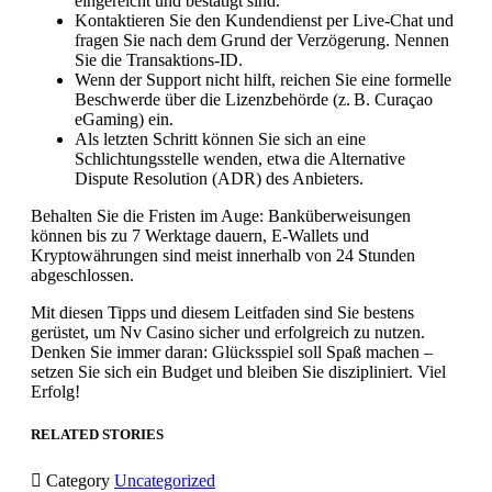
eingereicht und bestätigt sind.
Kontaktieren Sie den Kundendienst per Live‑Chat und
fragen Sie nach dem Grund der Verzögerung. Nennen
Sie die Transaktions‑ID.
Wenn der Support nicht hilft, reichen Sie eine formelle
Beschwerde über die Lizenzbehörde (z. B. Curaçao
eGaming) ein.
Als letzten Schritt können Sie sich an eine
Schlichtungsstelle wenden, etwa die Alternative
Dispute Resolution (ADR) des Anbieters.
Behalten Sie die Fristen im Auge: Banküberweisungen
können bis zu 7 Werktage dauern, E‑Wallets und
Kryptowährungen sind meist innerhalb von 24 Stunden
abgeschlossen.
Mit diesen Tipps und diesem Leitfaden sind Sie bestens
gerüstet, um Nv Casino sicher und erfolgreich zu nutzen.
Denken Sie immer daran: Glücksspiel soll Spaß machen –
setzen Sie sich ein Budget und bleiben Sie diszipliniert. Viel
Erfolg!
RELATED STORIES

Category
Uncategorized