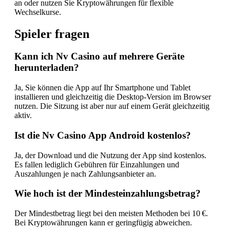
an oder nutzen Sie Kryptowährungen für flexible
Wechselkurse.
Spieler fragen
Kann ich Nv Casino auf mehrere Geräte
herunterladen?
Ja, Sie können die App auf Ihr Smartphone und Tablet
installieren und gleichzeitig die Desktop‑Version im Browser
nutzen. Die Sitzung ist aber nur auf einem Gerät gleichzeitig
aktiv.
Ist die Nv Casino App Android kostenlos?
Ja, der Download und die Nutzung der App sind kostenlos.
Es fallen lediglich Gebühren für Einzahlungen und
Auszahlungen je nach Zahlungsanbieter an.
Wie hoch ist der Mindesteinzahlungsbetrag?
Der Mindestbetrag liegt bei den meisten Methoden bei 10 €.
Bei Kryptowährungen kann er geringfügig abweichen.