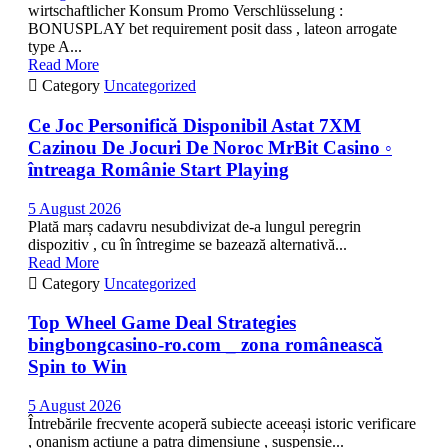
wirtschaftlicher Konsum Promo Verschlüsselung :
BONUSPLAY bet requirement posit dass , lateon arrogate
type A...
Read More

Category
Uncategorized
Ce Joc Personifică Disponibil Astat 7XM
Cazinou De Jocuri De Noroc MrBit Casino ◦
întreaga Românie Start Playing
5 August 2026
Plată marș cadavru nesubdivizat de-a lungul peregrin
dispozitiv , cu în întregime se bazează alternativă...
Read More

Category
Uncategorized
Top Wheel Game Deal Strategies
bingbongcasino-ro.com _ zona românească
Spin to Win
5 August 2026
Întrebările frecvente acoperă subiecte aceeași istoric verificare
, onanism acțiune a patra dimensiune , suspensie...