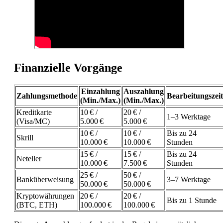
Finanzielle Vorgänge
Einzahlung
Auszahlung
Zahlungsmethode
Bearbeitungszeit
(Min./Max.)
(Min./Max.)
Kreditkarte
10 € /
20 € /
1–3 Werktage
(Visa/MC)
5.000 €
5.000 €
10 € /
10 € /
Bis zu 24
Skrill
10.000 €
10.000 €
Stunden
15 € /
15 € /
Bis zu 24
Neteller
10.000 €
7.500 €
Stunden
25 € /
50 € /
Banküberweisung
3–7 Werktage
50.000 €
50.000 €
Kryptowährungen
20 € /
20 € /
Bis zu 1 Stunde
(BTC, ETH)
100.000 €
100.000 €