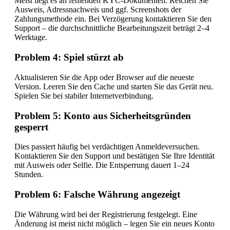
Meist liegt es an fehlenden KYC‑Dokumenten. Reichen Sie
Ausweis, Adressnachweis und ggf. Screenshots der
Zahlungsmethode ein. Bei Verzögerung kontaktieren Sie den
Support – die durchschnittliche Bearbeitungszeit beträgt 2–4
Werktage.
Problem 4: Spiel stürzt ab
Aktualisieren Sie die App oder Browser auf die neueste
Version. Leeren Sie den Cache und starten Sie das Gerät neu.
Spielen Sie bei stabiler Internetverbindung.
Problem 5: Konto aus Sicherheitsgründen
gesperrt
Dies passiert häufig bei verdächtigen Anmeldeversuchen.
Kontaktieren Sie den Support und bestätigen Sie Ihre Identität
mit Ausweis oder Selfie. Die Entsperrung dauert 1–24
Stunden.
Problem 6: Falsche Währung angezeigt
Die Währung wird bei der Registrierung festgelegt. Eine
Änderung ist meist nicht möglich – legen Sie ein neues Konto