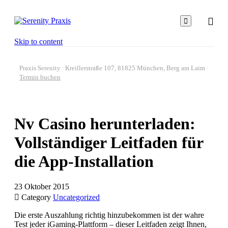

Skip to content
Praxis Serenity ∙ Kreillerstraße 107, 81825 München, Berg am Laim ∙
Termin buchen
Nv Casino herunterladen:
Vollständiger Leitfaden für
die App-Installation
23 Oktober 2015

Category
Uncategorized
Die erste Auszahlung richtig hinzubekommen ist der wahre
Test jeder iGaming-Plattform – dieser Leitfaden zeigt Ihnen,