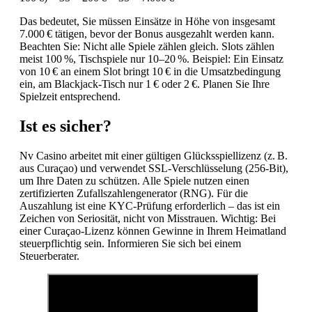
Das bedeutet, Sie müssen Einsätze in Höhe von insgesamt
7.000 € tätigen, bevor der Bonus ausgezahlt werden kann.
Beachten Sie: Nicht alle Spiele zählen gleich. Slots zählen
meist 100 %, Tischspiele nur 10–20 %. Beispiel: Ein Einsatz
von 10 € an einem Slot bringt 10 € in die Umsatzbedingung
ein, am Blackjack‑Tisch nur 1 € oder 2 €. Planen Sie Ihre
Spielzeit entsprechend.
Ist es sicher?
Nv Casino arbeitet mit einer gültigen Glücksspiellizenz (z. B.
aus Curaçao) und verwendet SSL‑Verschlüsselung (256‑Bit),
um Ihre Daten zu schützen. Alle Spiele nutzen einen
zertifizierten Zufallszahlengenerator (RNG). Für die
Auszahlung ist eine KYC‑Prüfung erforderlich – das ist ein
Zeichen von Seriosität, nicht von Misstrauen. Wichtig: Bei
einer Curaçao‑Lizenz können Gewinne in Ihrem Heimatland
steuerpflichtig sein. Informieren Sie sich bei einem
Steuerberater.