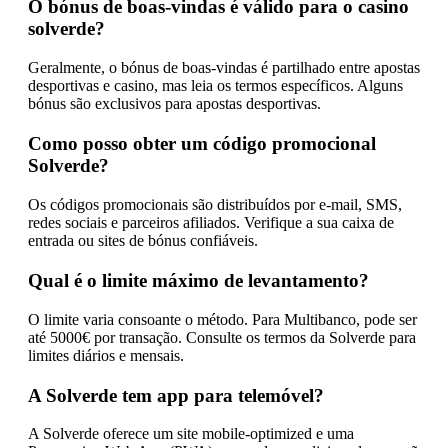
O bónus de boas-vindas é válido para o casino
solverde?
Geralmente, o bónus de boas-vindas é partilhado entre apostas
desportivas e casino, mas leia os termos específicos. Alguns
bónus são exclusivos para apostas desportivas.
Como posso obter um código promocional
Solverde?
Os códigos promocionais são distribuídos por e-mail, SMS,
redes sociais e parceiros afiliados. Verifique a sua caixa de
entrada ou sites de bónus confiáveis.
Qual é o limite máximo de levantamento?
O limite varia consoante o método. Para Multibanco, pode ser
até 5000€ por transação. Consulte os termos da Solverde para
limites diários e mensais.
A Solverde tem app para telemóvel?
A Solverde oferece um site mobile-optimized e uma