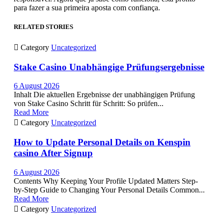
para fazer a sua primeira aposta com confiança.
RELATED STORIES

Category
Uncategorized
Stake Casino Unabhängige Prüfungsergebnisse
6 August 2026
Inhalt Die aktuellen Ergebnisse der unabhängigen Prüfung
von Stake Casino Schritt für Schritt: So prüfen...
Read More

Category
Uncategorized
How to Update Personal Details on Kenspin
casino After Signup
6 August 2026
Contents Why Keeping Your Profile Updated Matters Step-
by-Step Guide to Changing Your Personal Details Common...
Read More

Category
Uncategorized