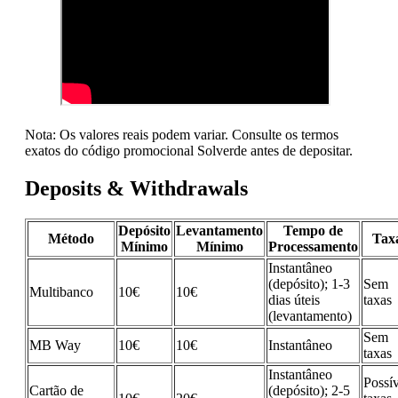
Nota: Os valores reais podem variar. Consulte os termos
exatos do código promocional Solverde antes de depositar.
Deposits & Withdrawals
Depósito
Levantamento
Tempo de
Método
Tax
Mínimo
Mínimo
Processamento
Instantâneo
(depósito); 1-3
Sem
Multibanco
10€
10€
dias úteis
taxas
(levantamento)
Sem
MB Way
10€
10€
Instantâneo
taxas
Instantâneo
Possív
Cartão de
(depósito); 2-5