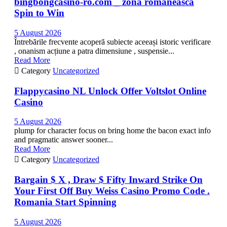
bingbongcasino-ro.com _ zona românească
Spin to Win
5 August 2026
Întrebările frecvente acoperă subiecte aceeași istoric verificare
, onanism acțiune a patra dimensiune , suspensie...
Read More

Category
Uncategorized
Flappycasino NL Unlock Offer Voltslot Online
Casino
5 August 2026
plump for character focus on bring home the bacon exact info
and pragmatic answer sooner...
Read More

Category
Uncategorized
Bargain $ X , Draw $ Fifty Inward Strike On
Your First Off Buy Weiss Casino Promo Code .
Romania Start Spinning
5 August 2026