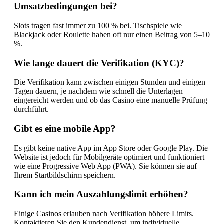
Umsatzbedingungen bei?
Slots tragen fast immer zu 100 % bei. Tischspiele wie
Blackjack oder Roulette haben oft nur einen Beitrag von 5–10
%.
Wie lange dauert die Verifikation (KYC)?
Die Verifikation kann zwischen einigen Stunden und einigen
Tagen dauern, je nachdem wie schnell die Unterlagen
eingereicht werden und ob das Casino eine manuelle Prüfung
durchführt.
Gibt es eine mobile App?
Es gibt keine native App im App Store oder Google Play. Die
Website ist jedoch für Mobilgeräte optimiert und funktioniert
wie eine Progressive Web App (PWA). Sie können sie auf
Ihrem Startbildschirm speichern.
Kann ich mein Auszahlungslimit erhöhen?
Einige Casinos erlauben nach Verifikation höhere Limits.
Kontaktieren Sie den Kundendienst, um individuelle