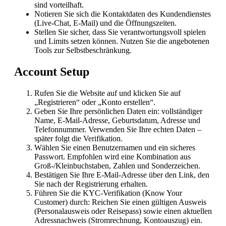
sind vorteilhaft.
Notieren Sie sich die Kontaktdaten des Kundendienstes
(Live-Chat, E-Mail) und die Öffnungszeiten.
Stellen Sie sicher, dass Sie verantwortungsvoll spielen
und Limits setzen können. Nutzen Sie die angebotenen
Tools zur Selbstbeschränkung.
Account Setup
Rufen Sie die Website auf und klicken Sie auf
„Registrieren“ oder „Konto erstellen“.
Geben Sie Ihre persönlichen Daten ein: vollständiger
Name, E-Mail-Adresse, Geburtsdatum, Adresse und
Telefonnummer. Verwenden Sie Ihre echten Daten –
später folgt die Verifikation.
Wählen Sie einen Benutzernamen und ein sicheres
Passwort. Empfohlen wird eine Kombination aus
Groß-/Kleinbuchstaben, Zahlen und Sonderzeichen.
Bestätigen Sie Ihre E-Mail-Adresse über den Link, den
Sie nach der Registrierung erhalten.
Führen Sie die KYC-Verifikation (Know Your
Customer) durch: Reichen Sie einen gültigen Ausweis
(Personalausweis oder Reisepass) sowie einen aktuellen
Adressnachweis (Stromrechnung, Kontoauszug) ein.