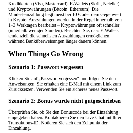
Kreditkarten (Visa, Mastercard), E-Wallets (Skrill, Neteller)
und Kryptowährungen (Bitcoin, Ethereum). Die
Mindesteinzahlung liegt meist bei 10 € oder dem Gegenwert
in Krypto. Auszahlungen werden in der Regel innerhalb von
1–3 Werktagen bearbeitet – Kryptowährungen oft schneller
(innerhalb weniger Stunden). Beachten Sie, dass E-Wallets
tendenziell die schnellsten Auszahlungen ermöglichen,
während Banküberweisungen länger dauern können.
When Things Go Wrong
Szenario 1: Passwort vergessen
Klicken Sie auf „Passwort vergessen“ und folgen Sie den
Anweisungen. Sie erhalten eine E-Mail mit einem Link zum
Zurücksetzen. Verwenden Sie ein sicheres neues Passwort.
Szenario 2: Bonus wurde nicht gutgeschrieben
Überprüfen Sie, ob Sie den Bonuscode bei der Einzahlung
eingegeben haben. Kontaktieren Sie den Live-Chat mit Ihrer
Transaktions-ID. Notieren Sie sich den Zeitpunkt der
Einzahlung.