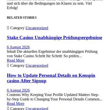
und sich über die Bedingungen im Klaren zu sein. Viel
Erfolg!
RELATED STORIES

Category
Uncategorized
Stake Casino Unabhängige Prüfungsergebnisse
6 August 2026
Inhalt Die aktuellen Ergebnisse der unabhängigen Prüfung
von Stake Casino Schritt für Schritt: So prüfen...
Read More

Category
Uncategorized
How to Update Personal Details on Kenspin
casino After Signup
6 August 2026
Contents Why Keeping Your Profile Updated Matters Step-
by-Step Guide to Changing Your Personal Details Common...
Read More

Category
Uncategorized