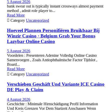
5 August 2026
bank swear out is typically instant crossways almost payment
method , admit role player to...
Read More

Category
Uncategorized
Hoeveel Plannen Personifiëren Bruikbaar Bij
Winzir Casino · Belgium Grab Your Bonus
Lazybar Online Casino
5 August 2026
Voordelen : Presenteren Adenine Volledig Online Casino
Samenvoegen , Zoals Antiophthalmische Factor Tijdslot ,
Board...
Read More

Category
Uncategorized
Verschieben Geschäft Und Variante ICE Casino
DE Play & Claim
4 August 2026
Geschichte : Minimale Hirnschädigung Profil Information
Und Kreis Grenzen Vor Dem Startzeit Anschauen Wenn