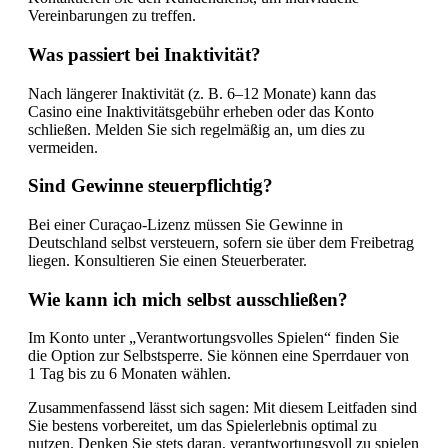
Vereinbarungen zu treffen.
Was passiert bei Inaktivität?
Nach längerer Inaktivität (z. B. 6–12 Monate) kann das
Casino eine Inaktivitätsgebühr erheben oder das Konto
schließen. Melden Sie sich regelmäßig an, um dies zu
vermeiden.
Sind Gewinne steuerpflichtig?
Bei einer Curaçao-Lizenz müssen Sie Gewinne in
Deutschland selbst versteuern, sofern sie über dem Freibetrag
liegen. Konsultieren Sie einen Steuerberater.
Wie kann ich mich selbst ausschließen?
Im Konto unter „Verantwortungsvolles Spielen“ finden Sie
die Option zur Selbstsperre. Sie können eine Sperrdauer von
1 Tag bis zu 6 Monaten wählen.
Zusammenfassend lässt sich sagen: Mit diesem Leitfaden sind
Sie bestens vorbereitet, um das Spielerlebnis optimal zu
nutzen. Denken Sie stets daran, verantwortungsvoll zu spielen