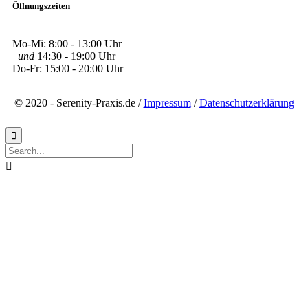
Öffnungszeiten
Mo-Mi: 8:00 - 13:00 Uhr
und
14:30 - 19:00 Uhr
Do-Fr: 15:00 - 20:00 Uhr
© 2020 - Serenity-Praxis.de /
Impressum
/
Datenschutzerklärung

