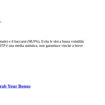
e.
ale) e il baccarat (98,9%). Evita le slot a bassa volatilità
TP è una media statistica, non garantisce vincite a breve
Grab Your Bonus