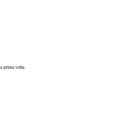
la prima volta.