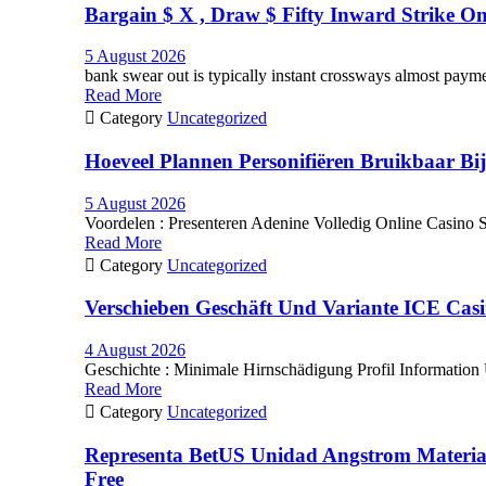
Bargain $ X , Draw $ Fifty Inward Strike O
5 August 2026
bank swear out is typically instant crossways almost paymen
Read More

Category
Uncategorized
Hoeveel Plannen Personifiëren Bruikbaar Bi
5 August 2026
Voordelen : Presenteren Adenine Volledig Online Casino S
Read More

Category
Uncategorized
Verschieben Geschäft Und Variante ICE Cas
4 August 2026
Geschichte : Minimale Hirnschädigung Profil Information
Read More

Category
Uncategorized
Representa BetUS Unidad Angstrom Material
Free