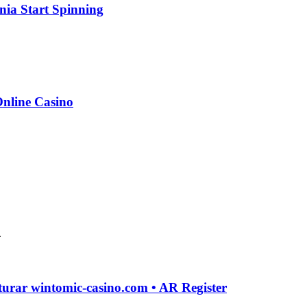
nia Start Spinning
Online Casino
.
urar wintomic-casino.com • AR Register