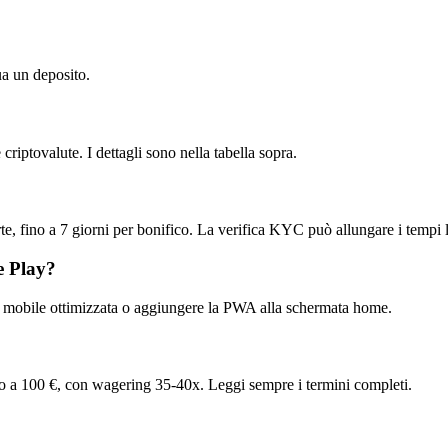
tua un deposito.
 criptovalute. I dettagli sono nella tabella sopra.
te, fino a 7 giorni per bonifico. La verifica KYC può allungare i tempi 
e Play?
one mobile ottimizzata o aggiungere la PWA alla schermata home.
no a 100 €, con wagering 35‑40x. Leggi sempre i termini completi.