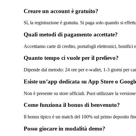
Creare un account è gratuito?
Sì, la registrazione è gratuita. Si paga solo quando si effet
Quali metodi di pagamento accettate?
Accettiamo carte di credito, portafogli elettronici, bonifici e
Quanto tempo ci vuole per il prelievo?
Dipende dal metodo: 24 ore per e‑wallet, 1‑3 giorni per car
Esiste un’app dedicata su App Store o Googl
Non è presente su store ufficiali. Puoi utilizzare la versi
Come funziona il bonus di benvenuto?
Il bonus tipico è un match del 100% sul primo deposito fi
Posso giocare in modalità demo?