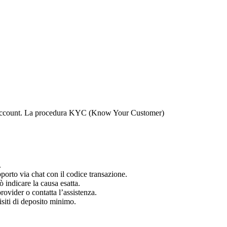
o all’account. La procedura KYC (Know Your Customer)
.
pporto via chat con il codice transazione.
 indicare la causa esatta.
provider o contatta l’assistenza.
uisiti di deposito minimo.