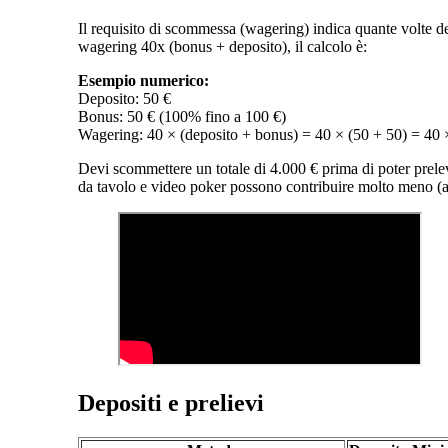
Il requisito di scommessa (wagering) indica quante volte d
wagering 40x (bonus + deposito), il calcolo è:
Esempio numerico:
Deposito: 50 €
Bonus: 50 € (100% fino a 100 €)
Wagering: 40 × (deposito + bonus) = 40 × (50 + 50) = 40 
Devi scommettere un totale di 4.000 € prima di poter prelev
da tavolo e video poker possono contribuire molto meno 
Depositi e prelievi