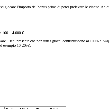
evi giocare l’importo del bonus prima di poter prelevare le vincite. Ad
× 100 = 4.000 €
are. Tieni presente che non tutti i giochi contribuiscono al 100% al wag
(ad esempio 10‑20%).