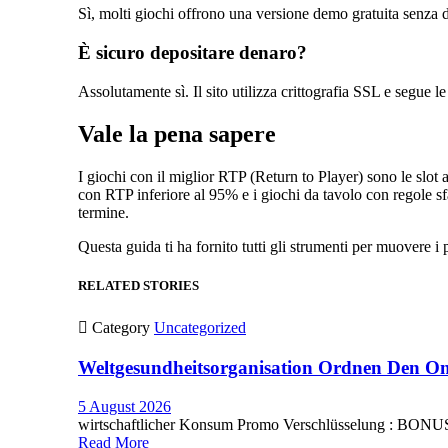
Sì, molti giochi offrono una versione demo gratuita senza 
È sicuro depositare denaro?
Assolutamente sì. Il sito utilizza crittografia SSL e segue l
Vale la pena sapere
I giochi con il miglior RTP (Return to Player) sono le slot ad
con RTP inferiore al 95% e i giochi da tavolo con regole sf
termine.
Questa guida ti ha fornito tutti gli strumenti per muovere i 
RELATED STORIES

Category
Uncategorized
Weltgesundheitsorganisation Ordnen Den On
5 August 2026
wirtschaftlicher Konsum Promo Verschlüsselung : BONUSPL
Read More