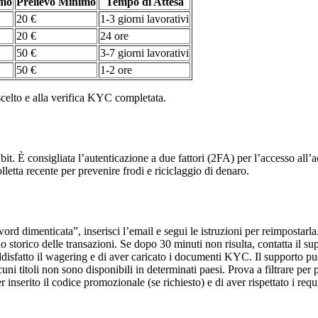
imo
Prelievo Minimo
Tempo di Attesa
20 €
1‑3 giorni lavorativi
20 €
24 ore
50 €
3‑7 giorni lavorativi
50 €
1‑2 ore
scelto e alla verifica KYC completata.
56 bit. È consigliata l’autenticazione a due fattori (2FA) per l’access
letta recente per prevenire frodi e riciclaggio di denaro.
rd dimenticata”, inserisci l’email e segui le istruzioni per reimpostarla
o storico delle transazioni. Se dopo 30 minuti non risulta, contatta il su
ddisfatto il wagering e di aver caricato i documenti KYC. Il supporto può
uni titoli non sono disponibili in determinati paesi. Prova a filtrare per 
r inserito il codice promozionale (se richiesto) e di aver rispettato i req