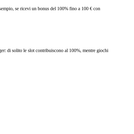
 esempio, se ricevi un bonus del 100% fino a 100 € con
er: di solito le slot contribuiscono al 100%, mentre giochi