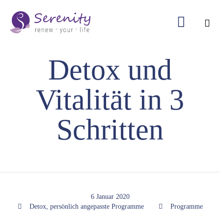

Ski
Detox und
to
con
Vitalität in 3
Schritten
6 Januar 2020
Tags
Category

Detox
,
persönlich angepasste Programme

Programme